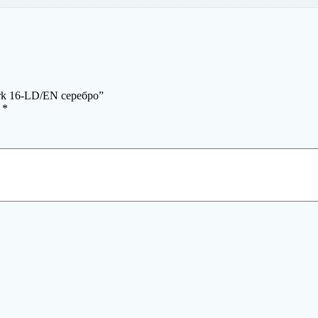
rk 16-LD/EN серебро”
ы
*