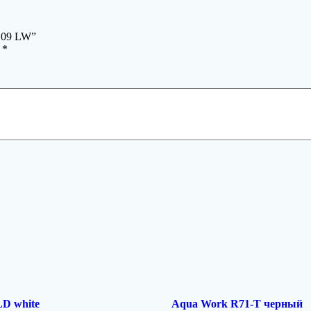
l 09 LW”
ы
*
D white
Aqua Work R71-T черный